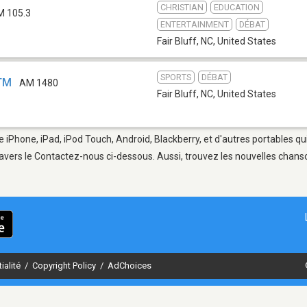
CHRISTIAN
EDUCATION
M 105.3
ENTERTAINMENT
DÉBAT
Fair Bluff, NC
,
United States
SPORTS
DÉBAT
QTM
AM 1480
Fair Bluff, NC
,
United States
re iPhone, iPad, iPod Touch, Android, Blackberry, et d'autres portables q
avers le Contactez-nous ci-dessous. Aussi, trouvez les nouvelles chanson
ialité
/
Copyright Policy
/
AdChoices