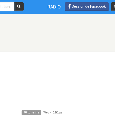
RADIO
Session de Facebook
90 tune ins
Web
-
128Kbps