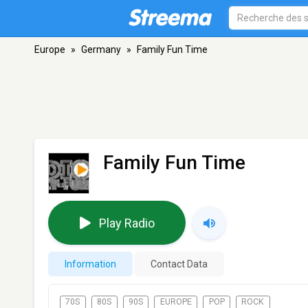
Europe
»
Germany
»
Family Fun Time
Family Fun Time
Play Radio
Information
Contact Data
70S
80S
90S
EUROPE
POP
ROCK