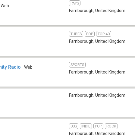
PAYS
Web
Farnborough
,
United Kingdom
TUBES
POP
TOP 40
5
Farnborough
,
United Kingdom
SPORTS
ity Radio
Web
Farnborough
,
United Kingdom
Farnborough
,
United Kingdom
00S
INDIE
POP
ROCK
Farnborough
,
United Kingdom