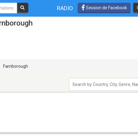
RADIO
Session de Facebook
arnborough
Farnborough