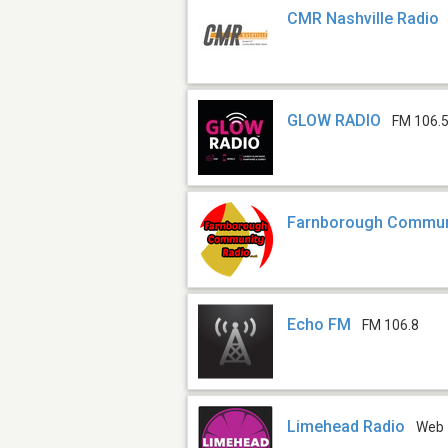
CMR Nashville Radio
GLOW RADIO
FM 106.
Farnborough Commun
Echo FM
FM 106.8
Limehead Radio
Web