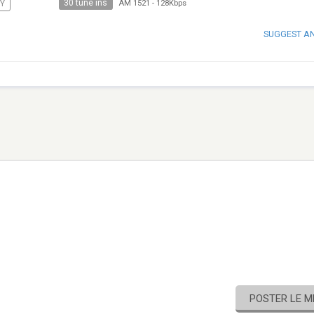
30 tune ins
Y
AM 1521
-
128Kbps
SUGGEST A
POSTER LE 