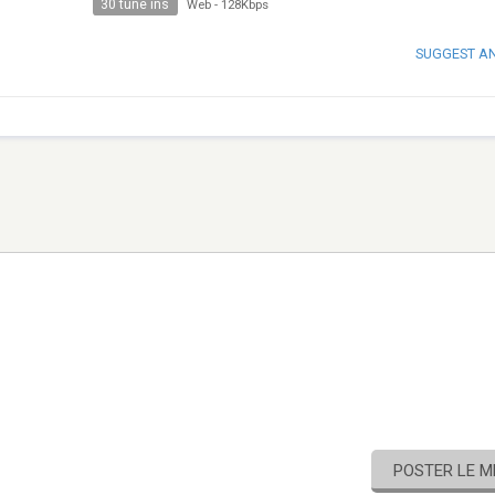
30 tune ins
Web
-
128Kbps
SUGGEST A
POSTER LE 