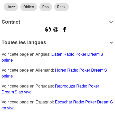
Jazz
Oldies
Pop
Rock
Contact
Toutes les langues
Voir cette page en Anglais: 
Listen Radio Poker Dream'S 
online
Voir cette page en Allemand: 
Hören Radio Poker Dream'S 
online
Voir cette page en Portugais: 
Reproduzir Radio Poker 
Dream'S ao vivo
Voir cette page en Espagnol: 
Escuchar Radio Poker Dream'S 
en vivo