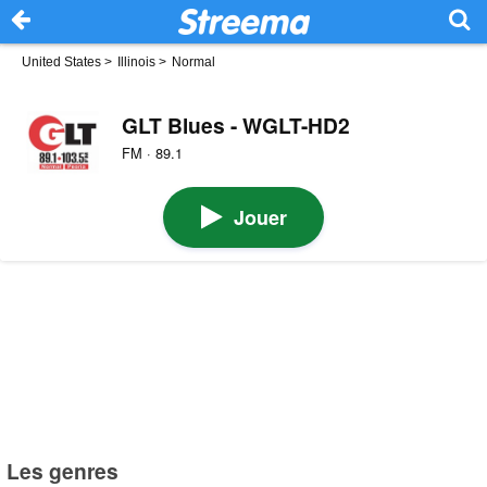
United States
>
Illinois
>
Normal
GLT Blues - WGLT-HD2
FM · 89.1
Jouer
Les genres