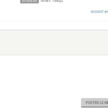
30 tune ins
FM 88.5
-
130Kbps
SUGGEST A
POSTER LE 