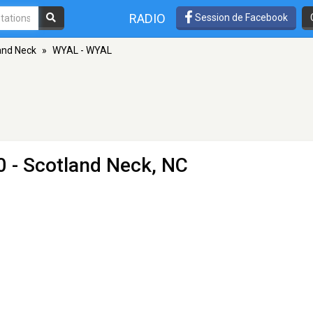
RADIO
Session de Facebook
and Neck
»
WYAL - WYAL
 - Scotland Neck, NC