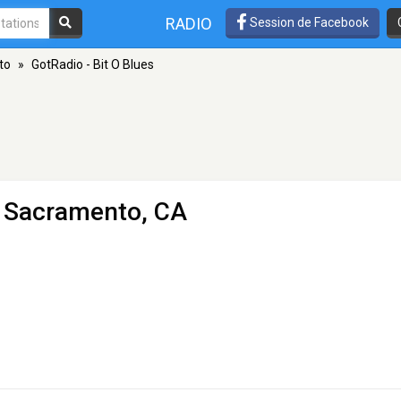
RADIO
Session de Facebook
to
»
GotRadio - Bit O Blues
 Sacramento, CA