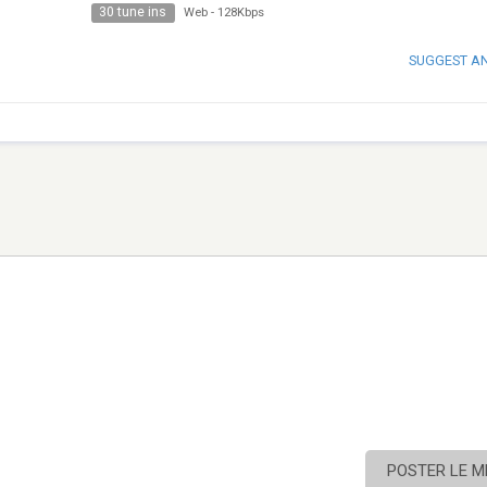
30 tune ins
Web
-
128Kbps
SUGGEST A
POSTER LE 