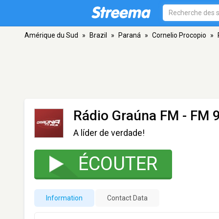
Amérique du Sud
»
Brazil
»
Paraná
»
Cornelio Procopio
»
Rádio Graúna FM
- FM 9
A líder de verdade!
ÉCOUTER
Information
Contact Data