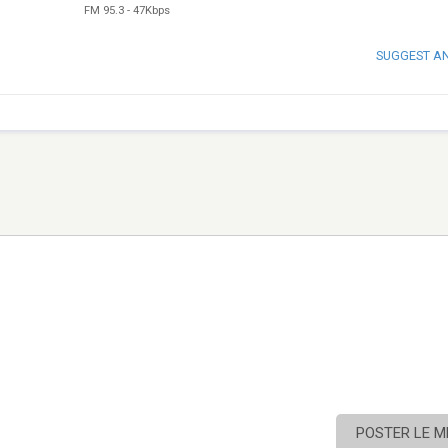
FM 95.3
-
47Kbps
SUGGEST A
POSTER LE 