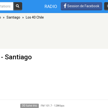
RADIO
Session de Facebook
o
»
Santiago
»
Los 40 Chile
 - Santiago
30 tune ins
FM 101.7
-
128Kbps