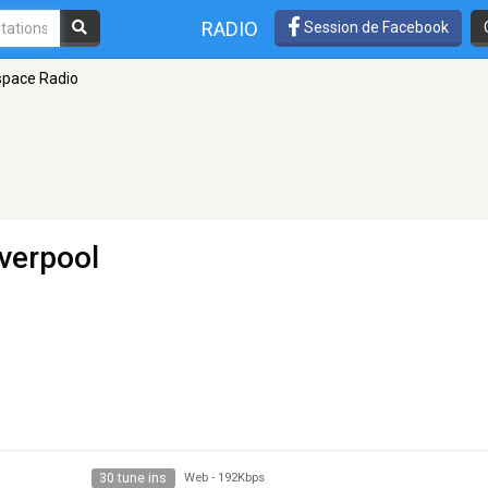
RADIO
Session de Facebook
pace Radio
iverpool
30 tune ins
Web
-
192Kbps