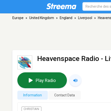
Europe
»
United Kingdom
»
England
»
Liverpool
»
Heavens
Heavenspace Radio
- L
Play Radio
Information
Contact Data
CHRISTIAN