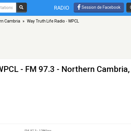
RADIO
Session de Facebook
rn Cambria
»
Way Truth Life Radio - WPCL
 WPCL
- FM 97.3 - Northern Cambria,
FM 97.3
-
128Kbps