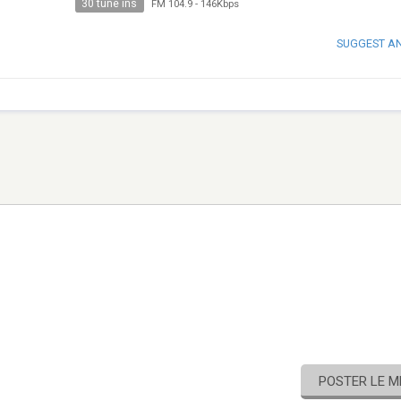
30 tune ins
FM 104.9
-
146Kbps
SUGGEST A
POSTER LE 