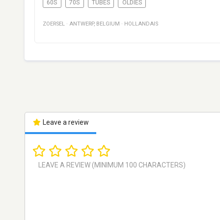
60S
70S
TUBES
OLDIES
ZOERSEL
·
ANTWERP
,
BELGIUM
·
HOLLANDAIS
Leave a review