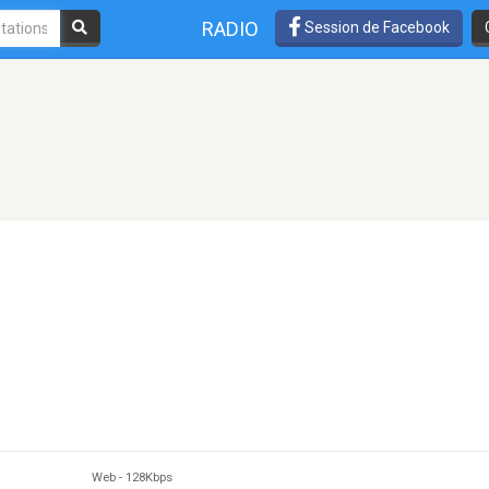
RADIO
Session de Facebook
Web
-
128Kbps