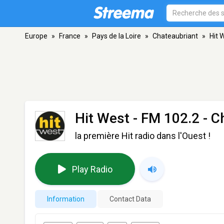
Europe
»
France
»
Pays de la Loire
»
Chateaubriant
»
Hit 
Hit West
- FM 102.2 - C
la première Hit radio dans l'Ouest !
Play Radio
Information
Contact Data