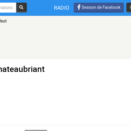
RADIO
Session de Facebook
West
hateaubriant