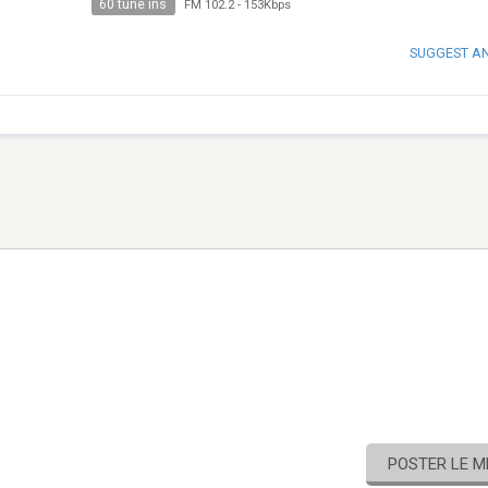
60 tune ins
FM 102.2
-
153Kbps
SUGGEST A
POSTER LE 