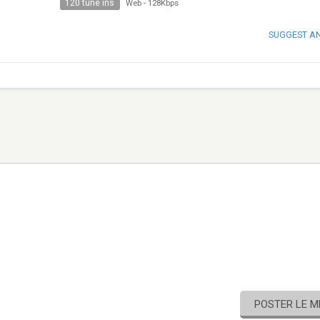
120 tune ins
Web
-
128Kbps
SUGGEST A
POSTER LE 