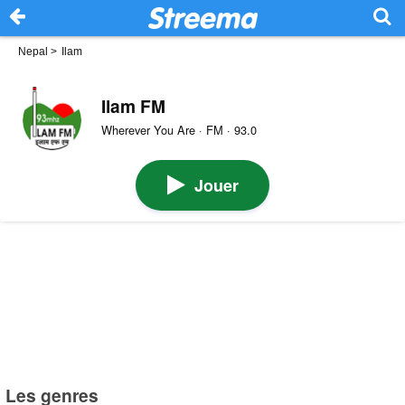
Nepal
>
Ilam
Ilam FM
Wherever You Are · FM · 93.0
Jouer
Les genres