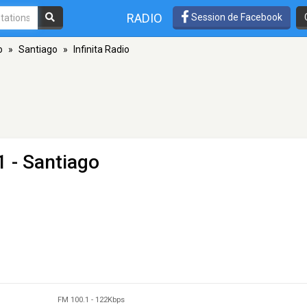
RADIO
Session de Facebook
o
»
Santiago
»
Infinita Radio
1 - Santiago
FM 100.1
-
122Kbps