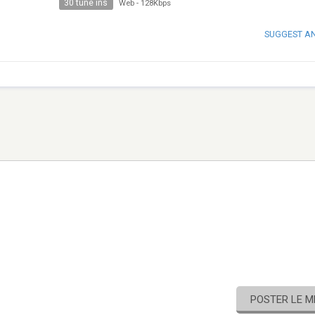
30 tune ins
Web
-
128Kbps
SUGGEST A
POSTER LE 