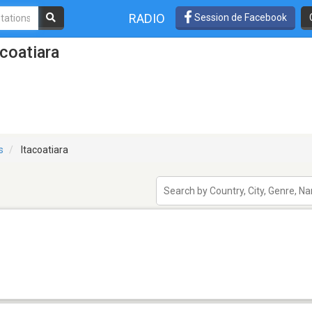
RADIO
Session de Facebook
coatiara
s
Itacoatiara