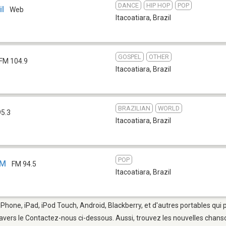
DANCE
HIP HOP
POP
il
Web
Itacoatiara
,
Brazil
GOSPEL
OTHER
FM 104.9
Itacoatiara
,
Brazil
BRAZILIAN
WORLD
95.3
Itacoatiara
,
Brazil
POP
FM
FM 94.5
Itacoatiara
,
Brazil
 iPhone, iPad, iPod Touch, Android, Blackberry, et d'autres portables qui
avers le Contactez-nous ci-dessous. Aussi, trouvez les nouvelles chanson