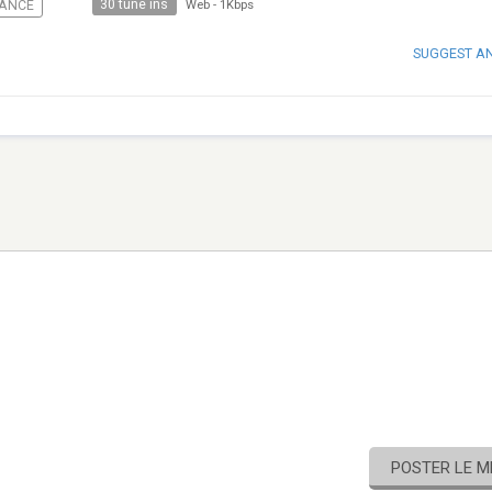
30 tune ins
ANCE
Web
-
1Kbps
SUGGEST A
POSTER LE 