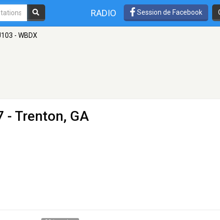
RADIO
Session de Facebook
J103 - WBDX
 - Trenton, GA