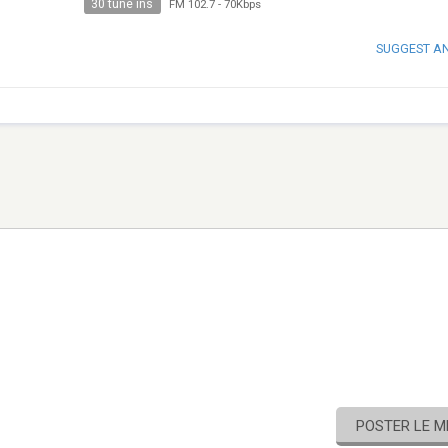
30 tune ins
FM 102.7
-
70Kbps
SUGGEST A
POSTER LE 