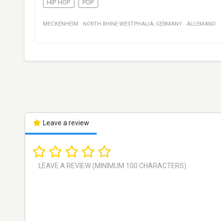
HIP HOP
POP
MECKENHEIM
·
NORTH RHINE-WESTPHALIA
,
GERMANY
·
ALLEMAND
Leave a review