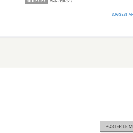
30 tune ins
Web
-
128Kbps
SUGGEST A
POSTER LE 