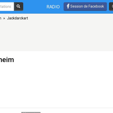
RADIO
Session de Facebook
m
»
Jackdarckart
heim