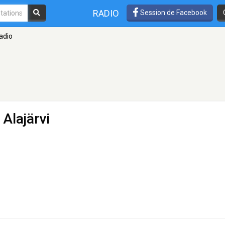
RADIO
Session de Facebook
adio
 Alajärvi