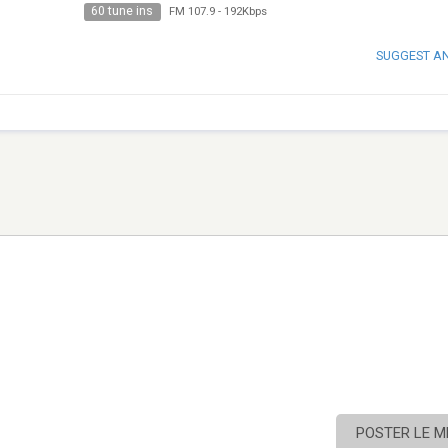
60 tune ins
FM 107.9
-
192Kbps
SUGGEST A
POSTER LE 