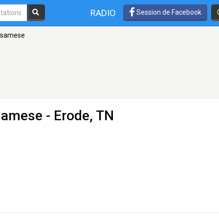
RADIO
Session de Facebook
ssamese
samese
- Erode, TN