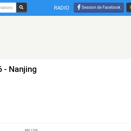
RADIO
Session de Facebook
 - Nanjing
AM 1206