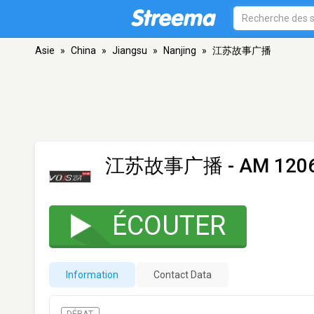
Asie
»
China
»
Jiangsu
»
Nanjing
»
江苏故事广播
江苏故事广播
- AM 1206
ÉCOUTER
Information
Contact Data
DÉBAT