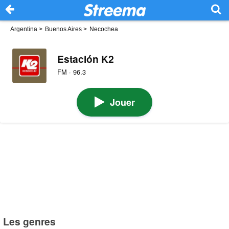
Argentina
>
Buenos Aires
>
Necochea
Estación K2
FM · 96.3
Jouer
Les genres