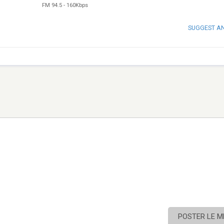
FM 94.5
-
160Kbps
SUGGEST A
POSTER LE 