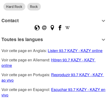
Hard Rock
Rock
Contact
Toutes les langues
Voir cette page en Anglais: 
Listen 93.7 KAZY - KAZY online
Voir cette page en Allemand: 
Hören 93.7 KAZY - KAZY 
online
Voir cette page en Portugais: 
Reproduzir 93.7 KAZY - KAZY 
ao vivo
Voir cette page en Espagnol: 
Escuchar 93.7 KAZY - KAZY en 
vivo