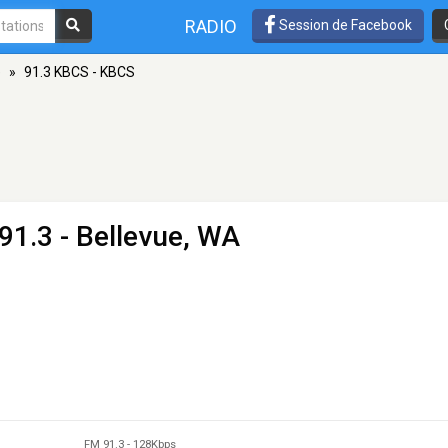
RADIO
Session de Facebook
e
»
91.3 KBCS - KBCS
91.3 - Bellevue, WA
FM 91.3
-
128Kbps