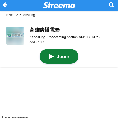
Taiwan
>
Kaohsiung
高雄廣播電臺
Kaohsiung Broadcasting Station AM1089 kHz ·
AM · 1089
Jouer
Les genres