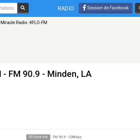
RADIO
Session de Facebook
Miracle Radio- KFLO-FM
M
- FM 90.9 - Minden, LA
30 tune ins
FM 90.9
-
128Kbps