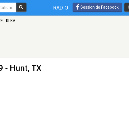
RADIO
Session de Facebook
E - KLKV
9 - Hunt, TX