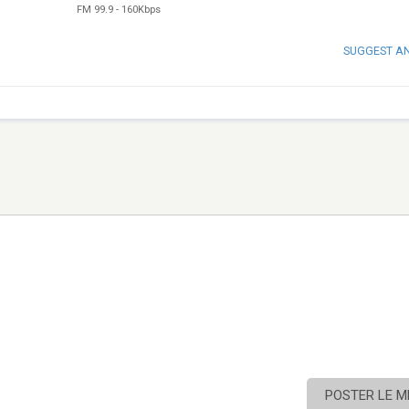
FM 99.9
-
160Kbps
SUGGEST A
POSTER LE 