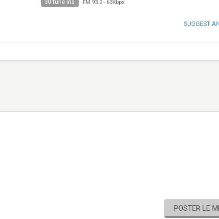
30 tune ins
FM 93.9
-
63Kbps
SUGGEST A
POSTER LE 