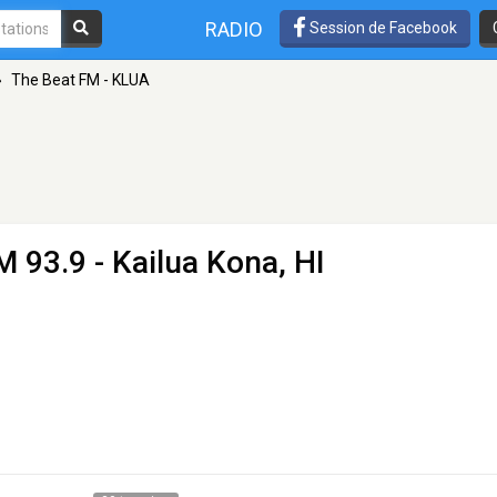
RADIO
Session de Facebook
»
The Beat FM - KLUA
M 93.9 - Kailua Kona, HI