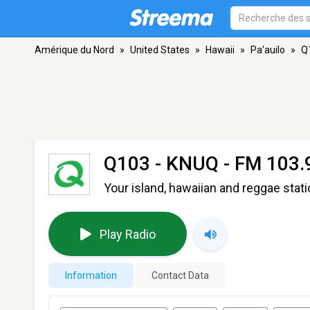
Amérique du Nord
»
United States
»
Hawaii
»
Pa'auilo
»
Q
Q103 - KNUQ
- FM 103.9
Your island, hawaiian and reggae stat
Play Radio
Information
Contact Data