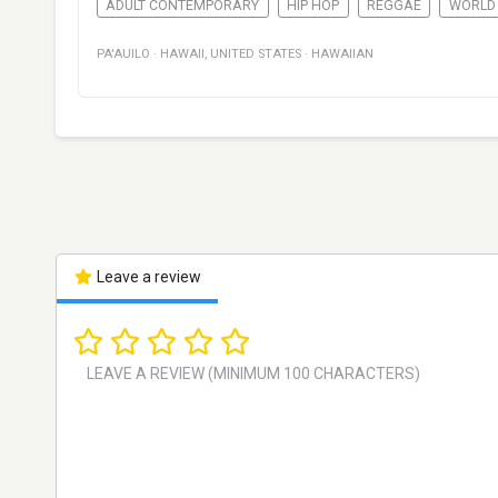
ADULT CONTEMPORARY
HIP HOP
REGGAE
WORLD
PA'AUILO
·
HAWAII
,
UNITED STATES
·
HAWAIIAN
Leave a review