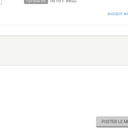
120 tune ins
FM 103.9
-
89Kbps
SUGGEST A
POSTER LE 