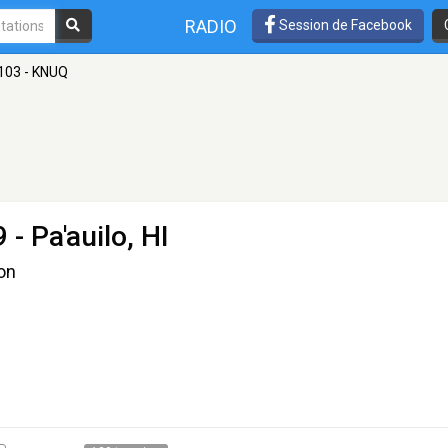
RADIO
Session de Facebook
103 - KNUQ
 - Pa'auilo, HI
ion