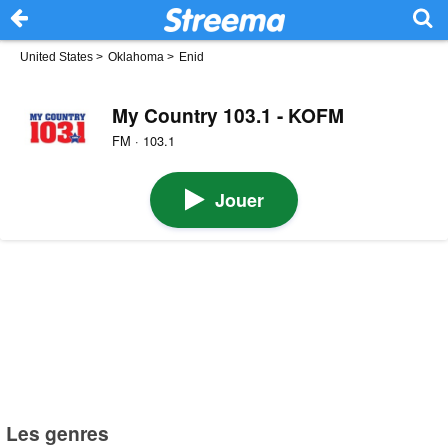
United States
>
Oklahoma
>
Enid
My Country 103.1 - KOFM
FM · 103.1
Jouer
Les genres