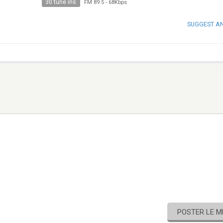
30 tune ins
FM 89.5
-
68Kbps
SUGGEST A
POSTER LE 