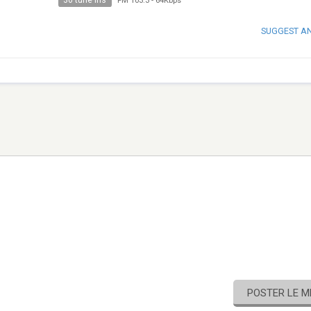
30 tune ins
FM 103.3
-
64Kbps
SUGGEST A
POSTER LE 