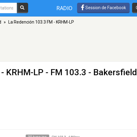
RADIO
Session de Facebook
d
»
La Redención 103.3 FM - KRHM-LP
M - KRHM-LP
- FM 103.3 - Bakersfield