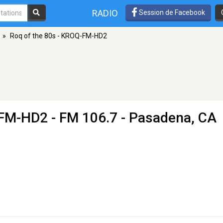
RADIO
Session de Facebook
»
Roq of the 80s - KROQ-FM-HD2
-FM-HD2
- FM 106.7 - Pasadena, CA