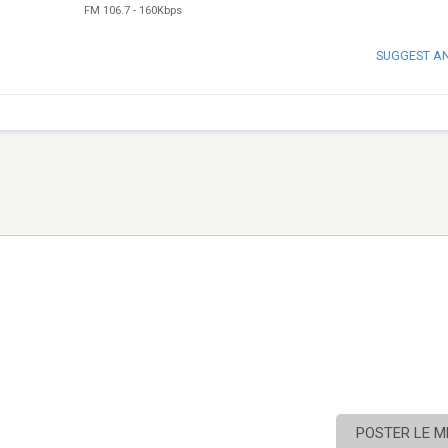
FM 106.7
-
160Kbps
SUGGEST A
POSTER LE 