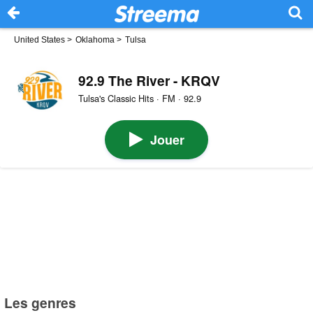
United States
>
Oklahoma
>
Tulsa
92.9 The River - KRQV
Tulsa's Classic Hits · FM · 92.9
Jouer
Les genres