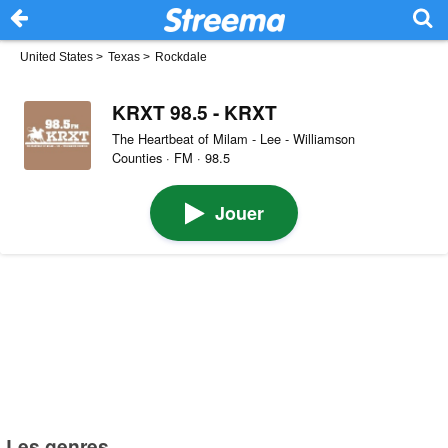
United States
>
Texas
>
Rockdale
KRXT 98.5 - KRXT
The Heartbeat of Milam - Lee - Williamson
Counties · FM · 98.5
Jouer
Les genres