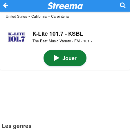
United States
>
California
>
Carpinteria
K-Lite 101.7 - KSBL
The Best Music Variety · FM · 101.7
Jouer
Les genres