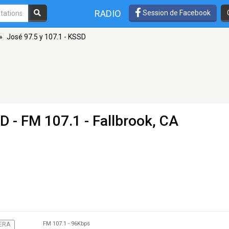
RADIO
Session de Facebook
»
José 97.5 y 107.1 - KSSD
SD
- FM 107.1 - Fallbrook, CA
FM 107.1
-
96Kbps
ERA