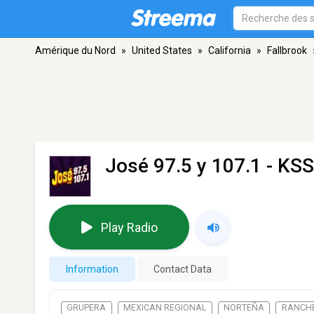
Amérique du Nord
»
United States
»
California
»
Fallbrook
José 97.5 y 107.1 - KS
Play Radio
Information
Contact Data
GRUPERA
MEXICAN REGIONAL
NORTEÑA
RANCH