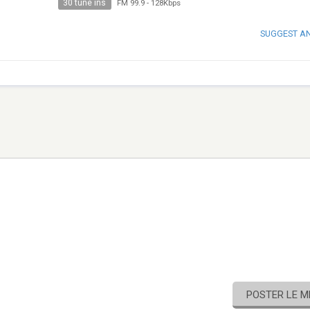
30 tune ins
FM 99.9
-
128Kbps
SUGGEST A
POSTER LE 