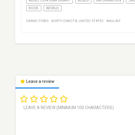
ADULT CONTEMPORARY
BLUES
INFORMATION
JA
ROCK
WORLD
GRAND FORKS
·
NORTH DAKOTA
,
UNITED STATES
·
ANGLAIS
Leave a review