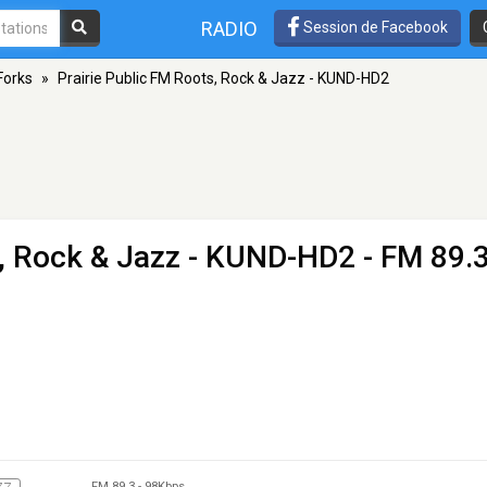
RADIO
Session de Facebook
Forks
»
Prairie Public FM Roots, Rock & Jazz - KUND-HD2
s, Rock & Jazz - KUND-HD2
- FM 89.
FM 89.3
-
98Kbps