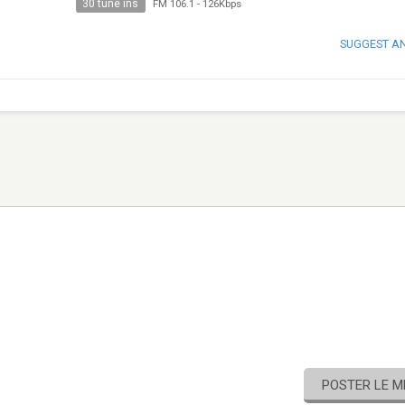
30 tune ins
FM 106.1
-
126Kbps
SUGGEST A
POSTER LE 