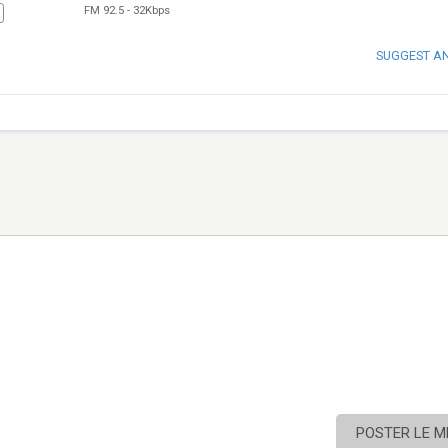
FM 92.5
-
32Kbps
SUGGEST A
POSTER LE 