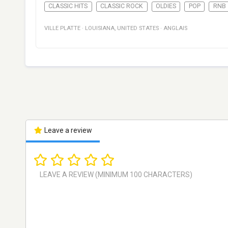
CLASSIC HITS
CLASSIC ROCK
OLDIES
POP
RNB
VILLE PLATTE
·
LOUISIANA
,
UNITED STATES
·
ANGLAIS
Leave a review