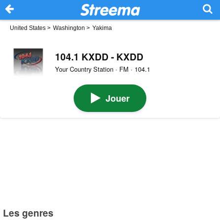
United States
>
Washington
>
Yakima
104.1 KXDD - KXDD
Your Country Station · FM · 104.1
Jouer
Les genres